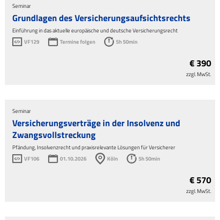
Seminar
Grundlagen des Versicherungsaufsichtsrechts
Einführung in das aktuelle europäische und deutsche Versicherungsrecht
VF129
Termine folgen
5h 50min
€ 390
zzgl. MwSt.
Seminar
Versicherungsverträge in der Insolvenz und
Zwangsvollstreckung
Pfändung, Insolvenzrecht und praxisrelevante Lösungen für Versicherer
VF106
01.10.2026
Köln
5h 50min
€ 570
zzgl. MwSt.