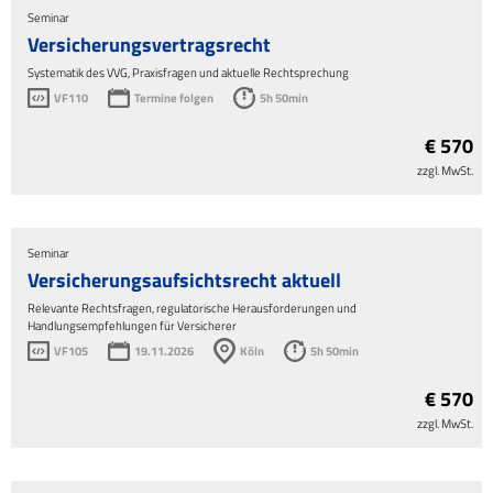
Seminar
Versicherungsvertragsrecht
Systematik des VVG, Praxisfragen und aktuelle Rechtsprechung
VF110
Termine folgen
5h 50min
€ 570
zzgl. MwSt.
Seminar
Versicherungsaufsichtsrecht aktuell
Relevante Rechtsfragen, regulatorische Herausforderungen und
Handlungsempfehlungen für Versicherer
VF105
19.11.2026
Köln
5h 50min
€ 570
zzgl. MwSt.