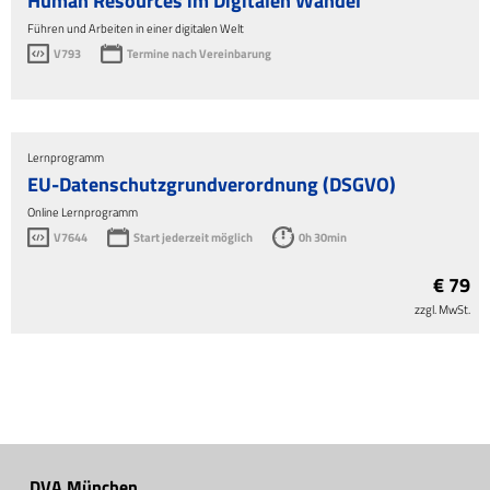
Human Resources im Digitalen Wandel
Führen und Arbeiten in einer digitalen Welt
V793
Termine nach Vereinbarung
Lernprogramm
EU-Datenschutzgrundverordnung (DSGVO)
Online Lernprogramm
V7644
Start jederzeit möglich
0h 30min
€ 79
zzgl. MwSt.
DVA München