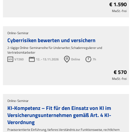
€ 1.590
MwSt.-frei
Online-Seminar
Cyberrisiken bewerten und versichern
2-tägige Online-Seminarreihe für Underwriter, Schadenregulierer und
Vertriebsmitarbeiter
V7260
12. - 13.11.2026
Online
7h
€ 570
MwSt.-frei
Online-Seminar
KI-Kompetenz – Fit für den Einsatz von KI im
Versicherungsunternehmen gemäß Art. 4 KI-
Verordnung
Praxisorientierte Einführung, tieferes Verständnis zur Funktionsweise, rechtlichem