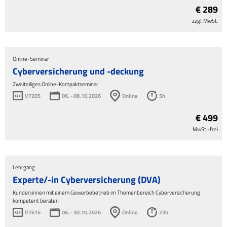
€ 289
zzgl. MwSt.
Online-Seminar
Cyberversicherung und -deckung
Zweiteiliges Online-Kompaktseminar
V7205
06. - 08.10.2026
Online
5h
€ 499
MwSt.-frei
Lehrgang
Experte/-in Cyberversicherung (DVA)
Kunden:innen mit einem Gewerbebetrieb im Themenbereich Cyberversicherung
kompetent beraten
V7616
06. - 30.10.2026
Online
23h