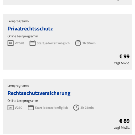
Lernprogramm
Privatrechtsschutz
Online Lernprogramm
V7648
Start jederzeit möglich
1h 30min
€ 99
zzgl. MwSt.
Lernprogramm
Rechtsschutzversicherung
Online Lernprogramm
V230
Start jederzeit möglich
3h 25min
€ 89
zzgl. MwSt.