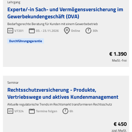
Lehrgang
Experte/-in Sach- und Vermögensversicherung im
Gewerbekundengeschäft (DVA)
Bedarfsgerechte Beratung für Kunden mit einem Gewerbebetrieb
V7201
03. - 23.11.2026
Online
30h
Durchführungsgarantie
€ 1.390
MwSt.-frei
Seminar
Rechtsschutzversicherung - Produkte,
Vertriebswege und aktives Kundenmanagement
Aktuelle regulatorische Trends im Rechtsmarkt transformieren Rechtsschutz
VF324
Termine folgen
6h
€ 450
zzgl. MwSt.