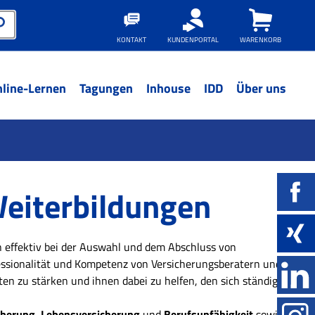
KONTAKT
KUNDENPORTAL
WARENKORB
line-Lernen
Tagungen
Inhouse
IDD
Über uns
Weiterbildungen
n effektiv bei der Auswahl und dem Abschluss von
fessionalität und Kompetenz von Versicherungsberatern und
ten zu stärken und ihnen dabei zu helfen, den sich ständig
cherung, Lebensversicherung
und
Berufsunfähigkeit
sowie