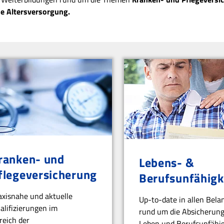
he Altersversorgung.
ranken- und
Lebens- &
flegeversicherung
Berufsunfähigk
axisnahe und aktuelle
Up-to-date in allen Bela
alifizierungen im
rund um die Absicherun
reich der
Leben und Berufsunfähig