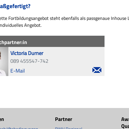
aßgefertigt?
tte Fortbildungsangebot steht ebenfalls als passgenaue Inhouse L
individuelles Angebot.
chpartner:in
Victoria Durner
089 455547-742
E-Mail
en
Partner
Aw
Qu