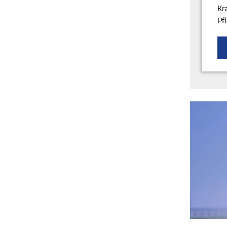
Kr
Pf