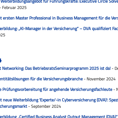
 Weiterbildungsangebot für Führungskräfte: Executive Circle Solv
- Februar 2025
t ersten Master Professional in Business Management für die Ve
rbildung: „KI-Manager in der Versicherung“ – DVA qualifiziert Fa
025
4
fft Networking: Das BetriebsratsSeminarprogramm 2025 ist da!
- D
dentitätslösungen für die Versicherungsbranche
- November 2024
le Prüfungsvorbereitung für angehende Versicherungsfachleute
- 
t neue Weiterbildung 'Experte/-in Cyberversicherung (DVA)': Spez
icherungsmarkt
- September 2024
rbildung „Certified Business Analyst Output Management (DVA)“