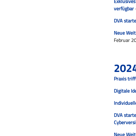
Exklusives
verfügbar
DVA starte
Neue Weite
Februar 2
202
Praxis tri
Digitale I
Individuel
DVA starte
Cybervers
Neue Weite