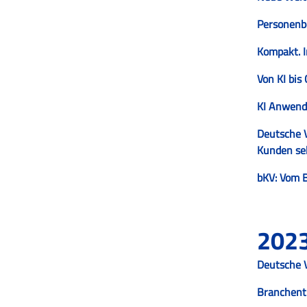
Personenbe
Kompakt. I
Von KI bis
KI Anwend
Deutsche V
Kunden seh
bKV: Vom B
202
Deutsche V
Branchent