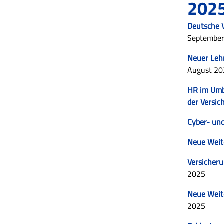
202
Deutsche V
Septembe
Neuer Lehr
August 2
HR im Umbr
der Versic
Cyber- und
Neue Weite
Versicher
2025
Neue Weit
2025