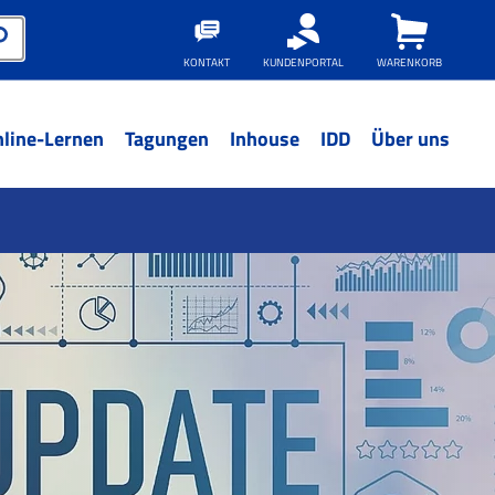
KONTAKT
KUNDENPORTAL
WARENKORB
line-Lernen
Tagungen
Inhouse
IDD
Über uns