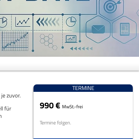
TERMINE
je zuvor.
990 €
MwSt.-frei
l für
n
Termine folgen.