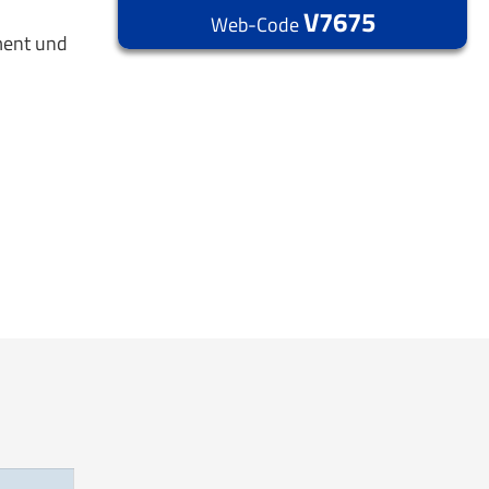
V7675
Web-Code
ment und