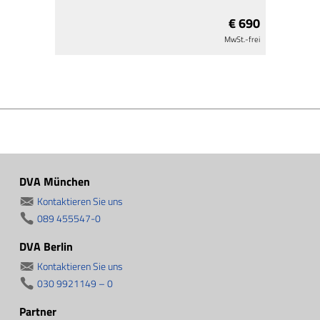
€ 690
MwSt.-frei
DVA München
Kontaktieren Sie uns
089 455547-0
DVA Berlin
Kontaktieren Sie uns
030 9921149 – 0
Partner