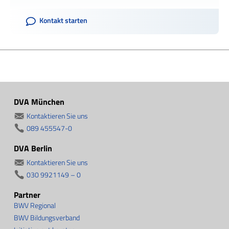
Kontakt starten
DVA München
Kontaktieren Sie uns
089 455547-0
DVA Berlin
Kontaktieren Sie uns
030 9921149 – 0
Partner
BWV Regional
BWV Bildungsverband