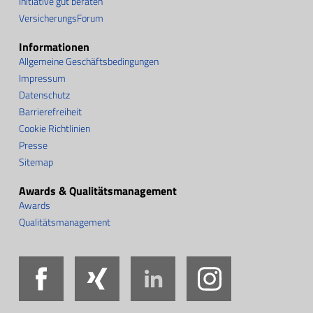
Initiative gut beraten
VersicherungsForum
Informationen
Allgemeine Geschäftsbedingungen
Impressum
Datenschutz
Barrierefreiheit
Cookie Richtlinien
Presse
Sitemap
Awards & Qualitätsmanagement
Awards
Qualitätsmanagement
Facebook
Xing
LinkedIn
Instag