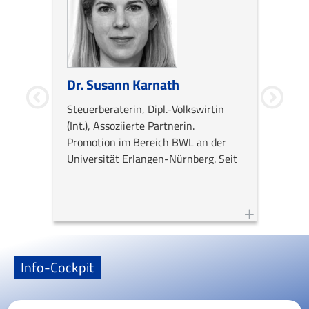
Dr. Susann Karnath
Dr. A
Steuerberaterin, Dipl.-Volkswirtin
Rechts
(Int.), Assoziierte Partnerin.
Steuer
Promotion im Bereich BWL an der
Studiu
Universität Erlangen-Nürnberg. Seit
in Fra
2010 als Steuerberaterin bei
(LL.M.
bekannten
Dr. jur
Steuerberatungsgesellschaften tätig.
Johann
Mainz.
Info-Cockpit