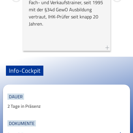
Fach- und Verkaufstrainer, seit 1995
Jahrze
mit der §34d GewO Ausbildung
Traine
vertraut, IHK-Prüfer seit knapp 20
NLP-Tr
Jahren.
Info-Cockpit
DAUER
2 Tage in Präsenz
DOKUMENTE