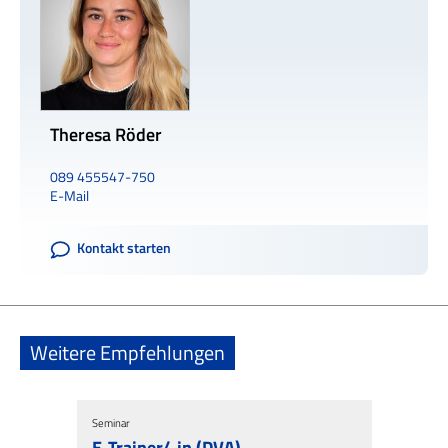
Theresa Röder
089 455547-750
E-Mail
Kontakt starten
Weitere Empfehlungen
Seminar
Lehrgang
E-Trainer/-in (DVA)
Zertifi