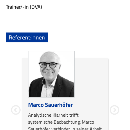
Trainer/-in (DVA)
Referent:innen
Marco Sauerhöfer
Nicol
Analytische Klarheit trifft
Diplom
systemische Beobachtung: Marco
Erwach
Sauerhöfer verbindet in seiner Arbeit
selbst