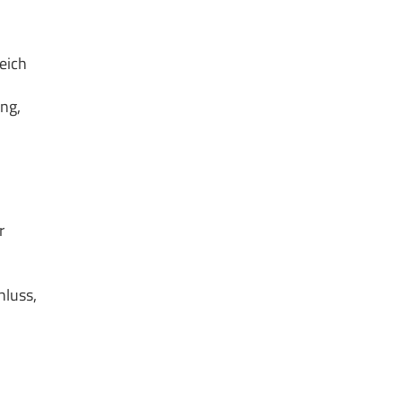
eich
ng,
r
hluss,