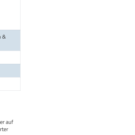
n &
er auf
rter