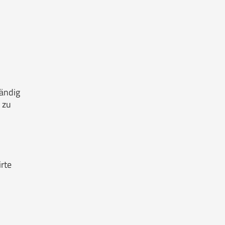
tändig
 zu
rte