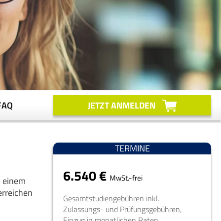
FAQ
JETZT ANMELDEN
TERMINE
6.540 €
MwSt.-frei
n einem
erreichen
Gesamtstudiengebühren inkl.
Zulassungs- und Prüfungsgebühren,
Einzug in monatlichen Raten