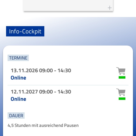
Mitglied der
Datenschutzkommission
des
Verbandes der Privaten
Krankenversicherung e.V.;
Info-Cockpit
Inhouse-Spezialist
für die
datenschutzrechtliche Beratung
im Bereich der Kranken- und
Lebensversicherung;
TERMINE
Autor
von Veröffentlichungen in
13.11.2026
09:00 - 14:30
der Zeitschrift für Datenschutz
Online
12.11.2027
09:00 - 14:30
Online
DAUER
4,5 Stunden mit ausreichend Pausen