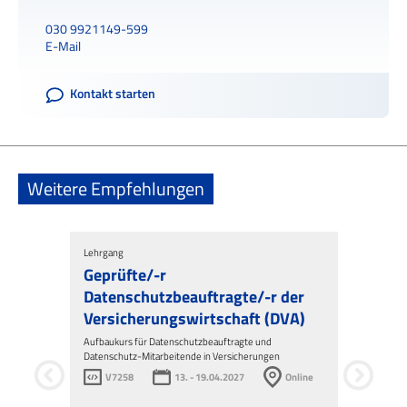
030 9921149-599
E-Mail
Kontakt starten
Weitere Empfehlungen
Lehrgang
Online-Semi
Geprüfte/-r
Künstlic
Datenschutzbeauftragte/-r der
Versich
Versicherungswirtschaft (DVA)
KI-Anwendun
V7586
Aufbaukurs für Datenschutzbeauftragte und
Datenschutz-Mitarbeitende in Versicherungen
2h 30m
V7258
13. - 19.04.2027
Online