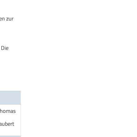
en zur
 Die
Thomas
aubert