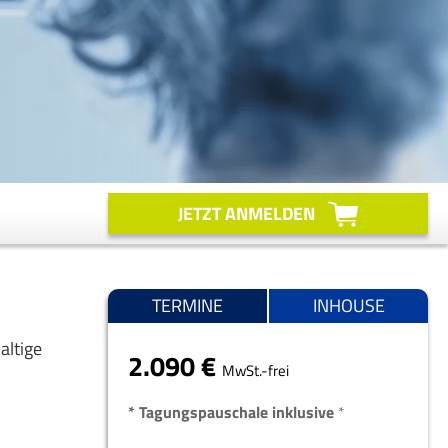
JETZT ANMELDEN
TERMINE
INHOUSE
altige
2.090 €
MwSt.-frei
* Tagungspauschale inklusive
*