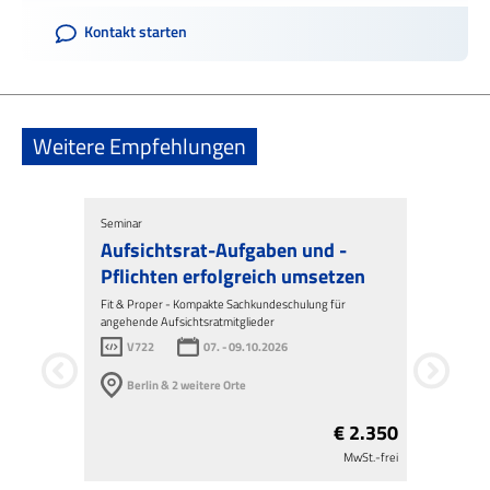
Kontakt starten
Weitere Empfehlungen
Seminar
Seminar
Aufsichtsrat-Aufgaben und -
Rechtli
Pflichten erfolgreich umsetzen
Herausf
Aufsich
Fit & Proper - Kompakte Sachkundeschulung für
angehende Aufsichtsratmitglieder
Update und V
V722
07. - 09.10.2026
Aufsichtsrat
V723
Berlin & 2 weitere Orte
Durchführu
€ 2.350
MwSt.-frei