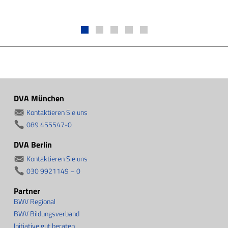
DVA München
Kontaktieren Sie uns
089 455547-0
DVA Berlin
Kontaktieren Sie uns
030 9921149 – 0
Partner
BWV Regional
BWV Bildungsverband
Initiative gut beraten