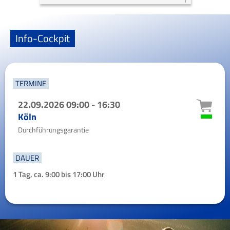
Bilanzmathematik, aktuarielle
Methoden und Rechenkern *
Erfahrungen in Solvency II-Leben,
Info-Cockpit
ALM, Embedded Value, Interne
Modelle, Wert- und Risikoorientierte
Steuerung
TERMINE
22.09.2026
09:00 - 16:30
Köln
Durchführungsgarantie
DAUER
1 Tag, ca. 9:00 bis 17:00 Uhr