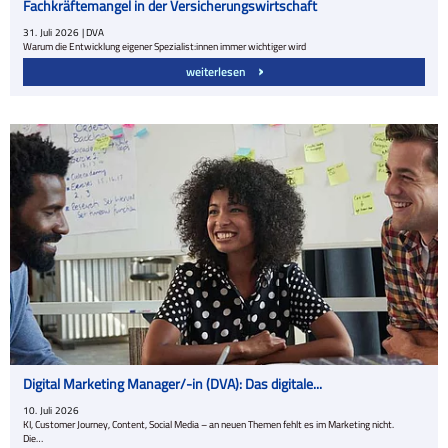
Fachkräftemangel in der Versicherungswirtschaft
31.
Juli
2026
| DVA
Warum die Entwicklung eigener Spezialist:innen immer wichtiger wird
weiterlesen
Digital Marketing Manager/-in (DVA): Das digitale...
10.
Juli
2026
KI, Customer Journey, Content, Social Media – an neuen Themen fehlt es im Marketing nicht.
Die…