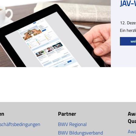
JAV-
12.
Dez
Ein herz
wei
en
Partner
Aw
Qu
schäftsbedingungen
BWV Regional
Awa
BWV Bildungsverband