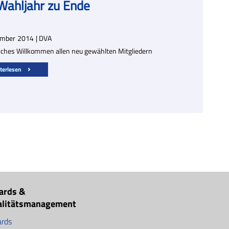
Wahljahr zu Ende
ember
2014
| DVA
liches Willkommen allen neu gewählten Mitgliedern
terlesen
ards &
alitätsmanagement
rds