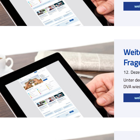
wei
Weit
Frag
12.
Dez
Unter de
DVA wied
wei