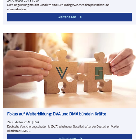
24.
Oktober
2018
| DVA
Gute Regulierung braucht vor allem eins: Den Dialog zwischen den politischen und
administrativen…
weiterlesen
Fokus auf Weiterbildung: DVA und DMA bündeln Kräfte
24.
Oktober
2018
| DVA
Deutsche Versicherungsakademie (DVA) wird neuer Gesellschafter der Deutschen Makler
Akademie (DMA).…
weiterlesen