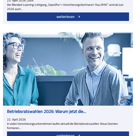
23.
April
2026
| DVA
Der Blended-Learning-Lehrgang „Geprüfte/-r Versicherungsfachmann/-frau (IHK)“ wird ab Juni
2026 auch…
weiterlesen
Betriebsratswahlen 2026: Warum jetzt die...
22.
April
2026
In vielen Versicherungsunternehmen laufen aktuell die Betriebsratswahlen. Neue Gremien
formieren…
weiterlesen