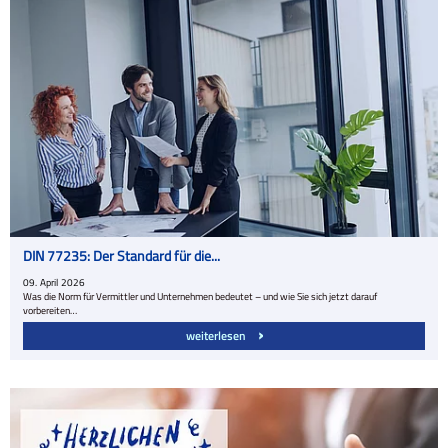
DIN 77235: Der Standard für die...
09.
April
2026
Was die Norm für Vermittler und Unternehmen bedeutet – und wie Sie sich jetzt darauf
vorbereiten…
weiterlesen