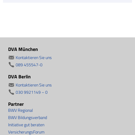
DVA München
Kontaktieren Sie uns
089 455547-0
DVA Berlin
Kontaktieren Sie uns
030 9921149 – 0
Partner
BWV Regional
BWV Bildungsverband
Initiative gut beraten
VersicherungsForum