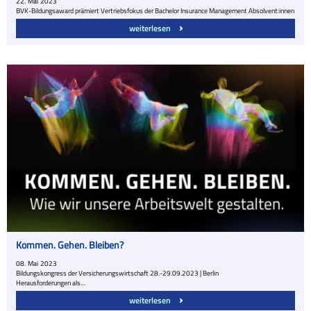
22.
Mai
2023
BVK-Bildungsaward prämiert Vertriebsfokus der Bachelor Insurance Management Absolvent:innen
weiterlesen
Kommen. Gehen. Bleiben?
08.
Mai
2023
Bildungskongress der Versicherungswirtschaft 28.-29.09.2023 | Berlin
Herausforderungen als…
weiterlesen