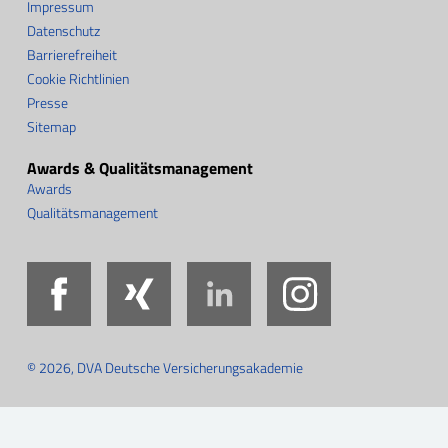
Impressum
Datenschutz
Barrierefreiheit
Cookie Richtlinien
Presse
Sitemap
Awards & Qualitätsmanagement
Awards
Qualitätsmanagement
Facebook
Xing
LinkedIn
Instag
© 2026, DVA Deutsche Versicherungsakademie