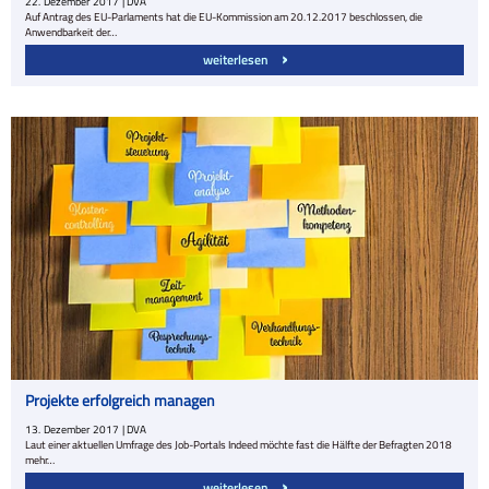
22.
Dezember
2017
| DVA
Auf Antrag des EU-Parlaments hat die EU-Kommission am 20.12.2017 beschlossen, die
Anwendbarkeit der…
weiterlesen
Projekte erfolgreich managen
13.
Dezember
2017
| DVA
Laut einer aktuellen Umfrage des Job-Portals Indeed möchte fast die Hälfte der Befragten 2018
mehr…
weiterlesen