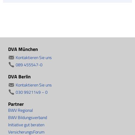
DVA München
Kontaktieren Sie uns
089 455547-0
DVA Berlin
Kontaktieren Sie uns
030 9921149 – 0
Partner
BWV Regional
BWV Bildungsverband
Initiative gut beraten
VersicherungsForum