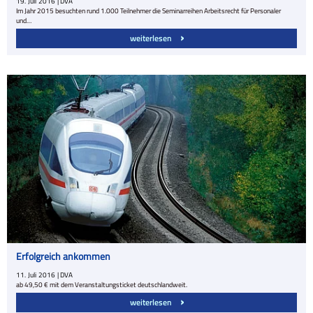
19.
Juli
2016
| DVA
Im Jahr 2015 besuchten rund 1.000 Teilnehmer die Seminarreihen Arbeitsrecht für Personaler
und…
weiterlesen
Erfolgreich ankommen
11.
Juli
2016
| DVA
ab 49,50 € mit dem Veranstaltungsticket deutschlandweit.
weiterlesen