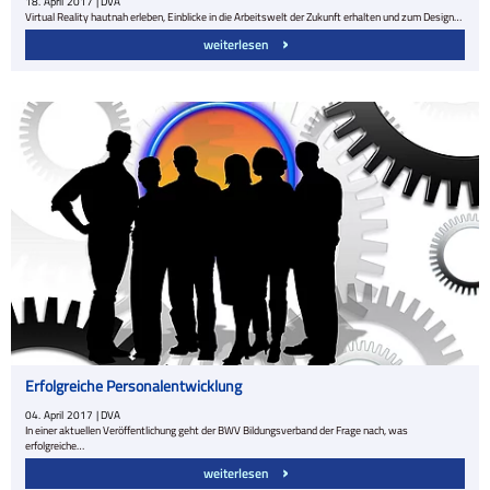
18.
April
2017
| DVA
Virtual Reality hautnah erleben, Einblicke in die Arbeitswelt der Zukunft erhalten und zum Design…
weiterlesen
Erfolgreiche Personalentwicklung
04.
April
2017
| DVA
In einer aktuellen Veröffentlichung geht der BWV Bildungsverband der Frage nach, was
erfolgreiche…
weiterlesen