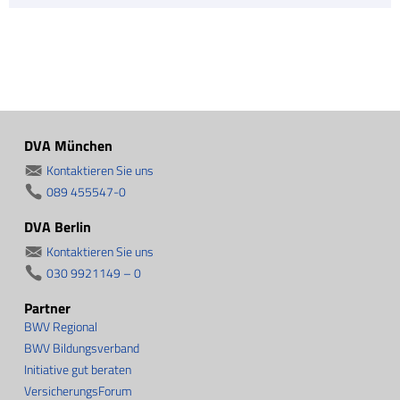
DVA München
Kontaktieren Sie uns
089 455547-0
DVA Berlin
Kontaktieren Sie uns
030 9921149 – 0
Partner
BWV Regional
BWV Bildungsverband
Initiative gut beraten
VersicherungsForum