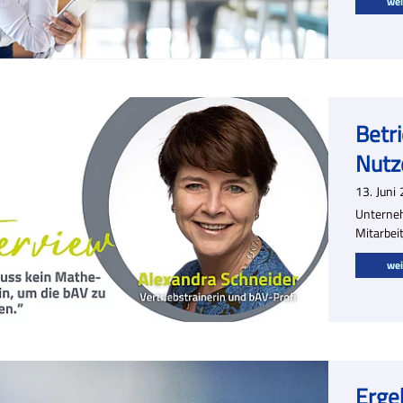
wei
Betri
Nutze
13.
Juni
Unterneh
Mitarbei
wei
Erge