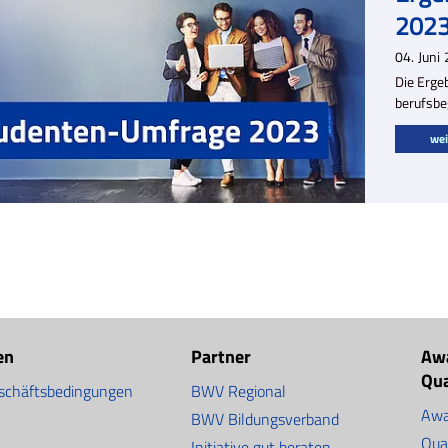
2023 
04.
Juni
Die Erge
berufsbe
wei
en
Partner
Aw
Qu
schäftsbedingungen
BWV Regional
Awa
BWV Bildungsverband
Qua
Initiative gut beraten