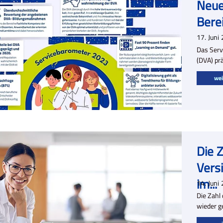
Neue
Berei
17.
Juni
Das Serv
(DVA) pr
wei
Die Z
Vers
im...
14.
Juni
Die Zahl
wieder g