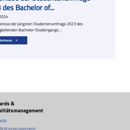
des Bachelor of...
2024
bnisse der jüngsten Studentenumfrage 2023 des
gleitenden Bachelor-Studiengangs…
terlesen
ards &
alitätsmanagement
rds
litätsmanagement