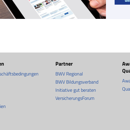
wei
en
Partner
Aw
Qu
schäftsbedingungen
BWV Regional
Awa
BWV Bildungsverband
Qua
Initiative gut beraten
VersicherungsForum
nien