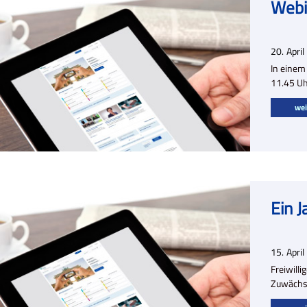
Webi
20.
April
In einem
11.45 Uh
wei
Ein J
15.
April
Freiwill
Zuwächse