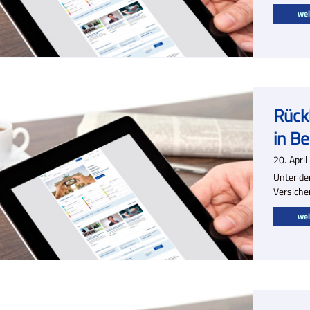
wei
Rück
in Be
20.
April
Unter de
Versiche
wei