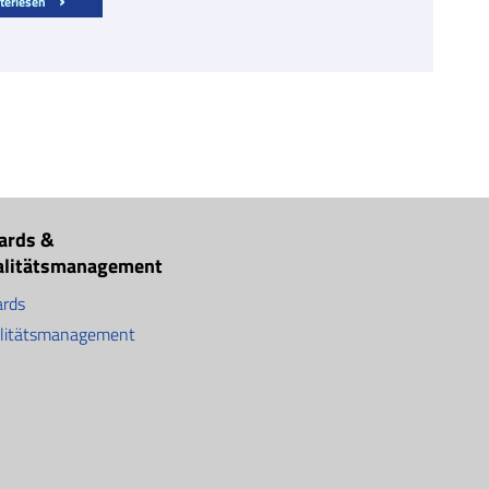
terlesen
ards &
alitätsmanagement
rds
litätsmanagement