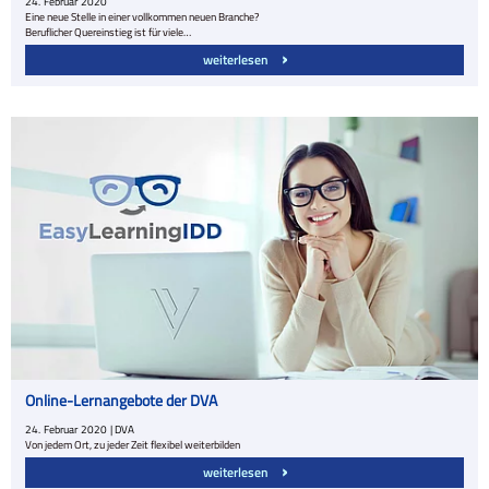
24.
Februar
2020
Eine neue Stelle in einer vollkommen neuen Branche?
Beruflicher Quereinstieg ist für viele…
weiterlesen
Online-Lernangebote der DVA
24.
Februar
2020
| DVA
Von jedem Ort, zu jeder Zeit flexibel weiterbilden
weiterlesen