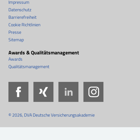
Impressum
Datenschutz
Barrierefreiheit
Cookie Richtlinien
Presse
Sitemap
Awards & Qualitätsmanagement
Awards
Qualitätsmanagement
Facebook
Xing
LinkedIn
Instag
© 2026, DVA Deutsche Versicherungsakademie