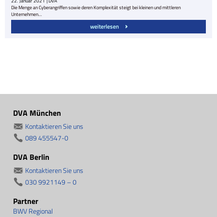
22.
Januar
2021
| DVA
Die Menge an Cyberangriffen sowie deren Komplexität steigt bei kleinen und mittleren
Unternehmen…
weiterlesen
DVA München
Kontaktieren Sie uns
089 455547-0
DVA Berlin
Kontaktieren Sie uns
030 9921149 – 0
Partner
BWV Regional