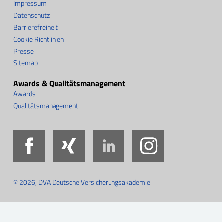
Impressum
Datenschutz
Barrierefreiheit
Cookie Richtlinien
Presse
Sitemap
Awards & Qualitätsmanagement
Awards
Qualitätsmanagement
Facebook
Xing
LinkedIn
Instag
© 2026, DVA Deutsche Versicherungsakademie