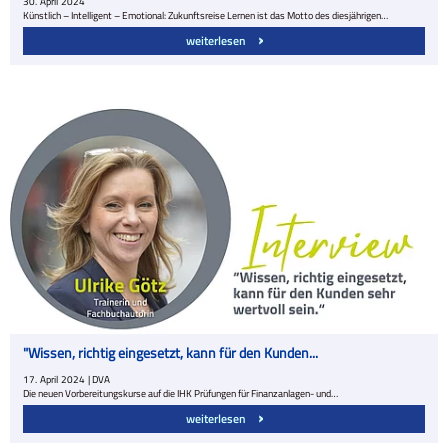
30.
April
2024
Künstlich – Intelligent – Emotional: Zukunftsreise Lernen ist das Motto des diesjährigen…
weiterlesen
"Wissen, richtig eingesetzt, kann für den Kunden...
17.
April
2024
| DVA
Die neuen Vorbereitungskurse auf die IHK Prüfungen für Finanzanlagen- und…
weiterlesen